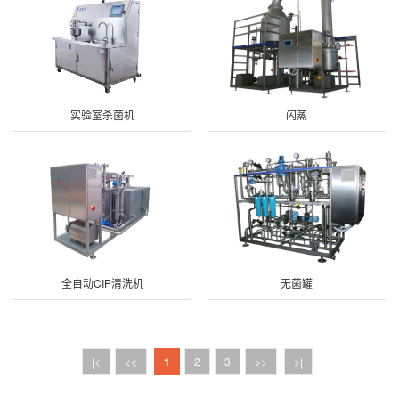
实验室杀菌机
闪蒸
全自动CIP清洗机
无菌罐
|<
<<
1
2
3
>>
>|