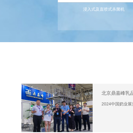
杀菌机
浸入式及直喷式杀菌机
情>>
查看详情>>
北京鼎嘉峰乳
2024中国奶业